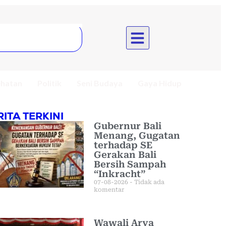
hatan
Politik
Seni Budaya
Gaya Hidup
RITA TERKINI
Gubernur Bali
Menang, Gugatan
terhadap SE
Gerakan Bali
Bersih Sampah
“Inkracht”
07-08-2026
Tidak ada
komentar
Wawali Arya