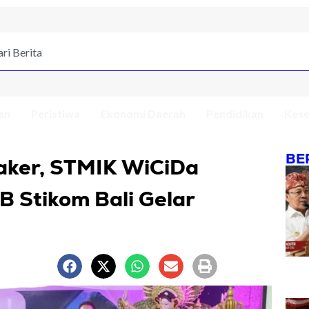
an
Peristiwa
Ekonomi Daerah
Pendidikan
Kese
BE
aker, STMIK WiCiDa
B Stikom Bali Gelar