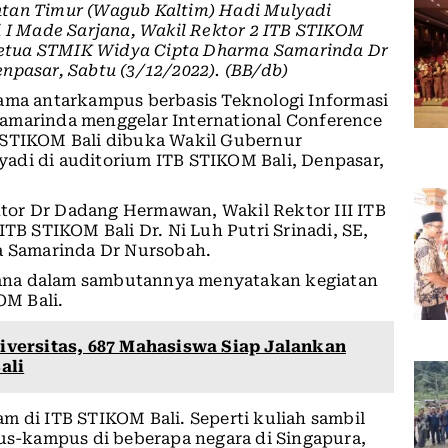
ntan Timur (Wagub Kaltim) Hadi Mulyadi
i I Made Sarjana, Wakil Rektor 2 ITB STIKOM
, Ketua STMIK Widya Cipta Dharma Samarinda Dr
npasar, Sabtu (3/12/2022). (BB/db)
sama antarkampus berbasis Teknologi Informasi
amarinda menggelar International Conference
 STIKOM Bali dibuka Wakil Gubernur
adi di auditorium ITB STIKOM Bali, Denpasar,
tor Dr Dadang Hermawan, Wakil Rektor III ITB
ITB STIKOM Bali Dr. Ni Luh Putri Srinadi, SE,
 Samarinda Dr Nursobah.
arjana dalam sambutannya menyatakan kegiatan
OM Bali.
versitas, 687 Mahasiswa Siap Jalankan
ali
m di ITB STIKOM Bali. Seperti kuliah sambil
s-kampus di beberapa negara di Singapura,