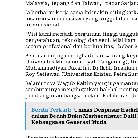
Malaysia, Jepang dan Taiwan,” papar Sarjan
Ia berharap kerja sama ini makin ditingka
insan-insan mahasiswa yang unggul dan ma
internasional.
“Visi kami menjadi perguruan tinggi unggula
pengetahuan, teknologi dan seni. Misi kam
secara profesional dan berkualitas,” beber S
Seminar ini juga menghadirkan 4 orang key
Universitas Muhammadiyah Tangerang), Dr 
Muhammadiyah Jakarta), Dr Ikhfi Imaniah 
Roy Setiawan (Universitas Kristen Petra Sur
Selanjutnya Wagub Kaltim yang juga mantan
sambutannya mengingatkan hal-hal penti
pembangunan bangsa melalui kolaborasi den
Berita Terkait:
Unmas Denpasar Hadir
dalam Bedah Buku Marhaenisme: Dalil 
Kebangsaan Generasi Muda