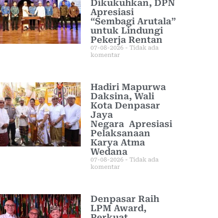
Dikukuhkan, DPN
Apresiasi
“Sembagi Arutala”
untuk Lindungi
Pekerja Rentan
07-08-2026
Tidak ada
komentar
Hadiri Mapurwa
Daksina, Wali
Kota Denpasar
Jaya
Negara Apresiasi
Pelaksanaan
Karya Atma
Wedana
07-08-2026
Tidak ada
komentar
Denpasar Raih
LPM Award,
Perkuat