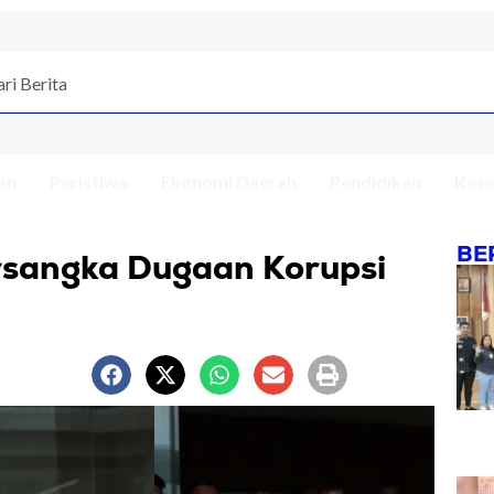
an
Peristiwa
Ekonomi Daerah
Pendidikan
Kese
BE
rsangka Dugaan Korupsi