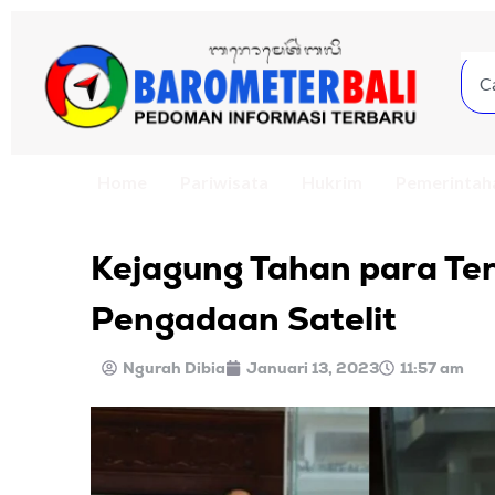
Home
Pariwisata
Hukrim
Pemerintah
Kejagung Tahan para Te
Pengadaan Satelit
Ngurah Dibia
Januari 13, 2023
11:57 am