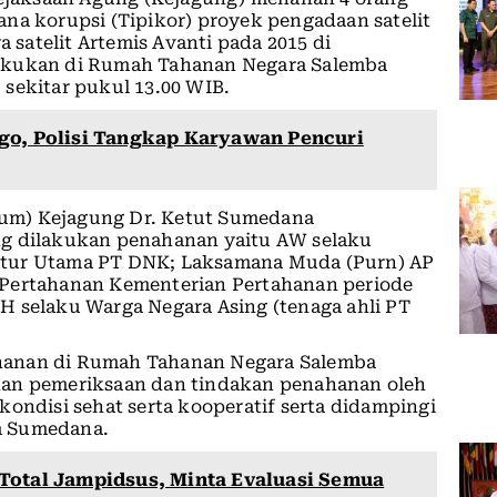
na korupsi (Tipikor) proyek pengadaan satelit
a satelit Artemis Avanti pada 2015 di
lakukan di Rumah Tahanan Negara Salemba
sekitar pukul 13.00 WIB.
go, Polisi Tangkap Karyawan Pencuri
um) Kejagung Dr. Ketut Sumedana
ng dilakukan penahanan yaitu AW selaku
ktur Utama PT DNK; Laksamana Muda (Purn) AP
 Pertahanan Kementerian Pertahanan periode
H selaku Warga Negara Asing (tenaga ahli PT
hanan di Rumah Tahanan Negara Salemba
kan pemeriksaan dan tindakan penahanan oleh
kondisi sehat serta kooperatif serta didampingi
m Sumedana.
Total Jampidsus, Minta Evaluasi Semua