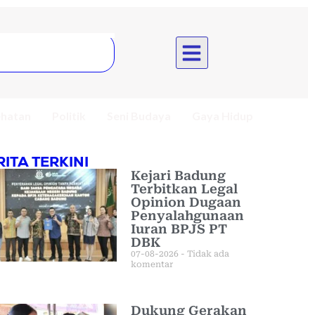
hatan
Politik
Seni Budaya
Gaya Hidup
RITA TERKINI
Kejari Badung
Terbitkan Legal
Opinion Dugaan
Penyalahgunaan
Iuran BPJS PT
DBK
07-08-2026
Tidak ada
komentar
Dukung Gerakan