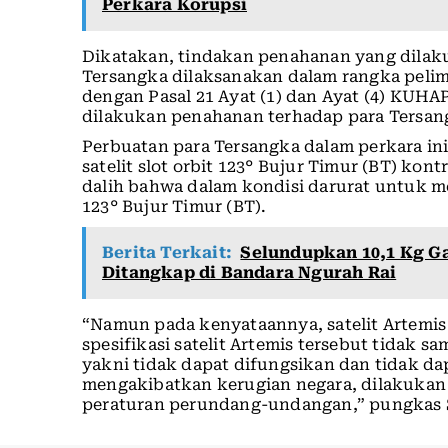
Perkara Korupsi
Dikatakan, tindakan penahanan yang dilak
Tersangka dilaksanakan dalam rangka peli
dengan Pasal 21 Ayat (1) dan Ayat (4) KUHAP
dilakukan penahanan terhadap para Tersan
Perbuatan para Tersangka dalam perkara i
satelit slot orbit 123° Bujur Timur (BT) kon
dalih bahwa dalam kondisi darurat untuk m
123° Bujur Timur (BT).
Berita Terkait:
Selundupkan 10,1 Kg Ga
Ditangkap di Bandara Ngurah Rai
“Namun pada kenyataannya, satelit Artemis 
spesifikasi satelit Artemis tersebut tidak 
yakni tidak dapat difungsikan dan tidak da
mengakibatkan kerugian negara, dilakuka
peraturan perundang-undangan,” pungkas S