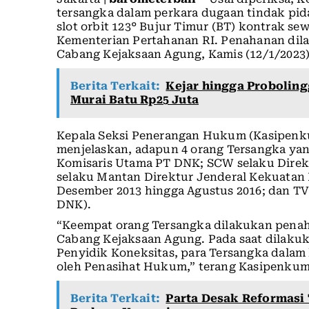
tersangka dalam perkara dugaan tindak pida
slot orbit 123° Bujur Timur (BT) kontrak sew
Kementerian Pertahanan RI. Penahanan di
Cabang Kejaksaan Agung, Kamis (12/1/2023) 
Berita Terkait:
Kejar hingga Proboling
Murai Batu Rp25 Juta
Kepala Seksi Penerangan Hukum (Kasipenk
menjelaskan, adapun 4 orang Tersangka ya
Komisaris Utama PT DNK; SCW selaku Dire
selaku Mantan Direktur Jenderal Kekuatan
Desember 2013 hingga Agustus 2016; dan TV
DNK).
“Keempat orang Tersangka dilakukan pena
Cabang Kejaksaan Agung. Pada saat dilaku
Penyidik Koneksitas, para Tersangka dalam 
oleh Penasihat Hukum,” terang Kasipenku
Berita Terkait:
Parta Desak Reformasi 