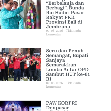
“Berbelanja dan
Berbagi”, Bunda
Rai Hadiri Pasar
Rakyat PKK
Provinsi Bali di
Jembrana
07-08-2026
Tidak ada
komentar
Seru dan Penuh
Semangat, Bupati
Sanjaya
Semarakkan
Lomba Antar OPD
Sambut HUT ke-81
RI
07-08-2026
Tidak ada
komentar
PAW KORPRI
Denpasar