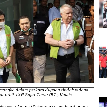
rsangka dalam perkara dugaan tindak pidana
ot orbit 123° Bujur Timur (BT), Kamis
Kejaksaan Agung (Kejagung) menahan 4 orang