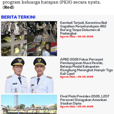
program keluarga harapan (PKH) secara nyata.
(
Red
)
BERITA TERKINI
Kembali Terjadi, Karantina Bali
Gagalkan Penyelundupan 482
Burung Tanpa Dokumen di
Padangbai
Ngurah Dibia
06-08-2026
APBD 2026 Fokus Percepat
Pembangunan Nusa Penida,
Belanja Modal Kabupaten
Klungkung Meningkat Hampir Tiga
Kali Lipat
Ngurah Dibia
06-08-2026
Final Piala Presiden 2026, 1.207
Personel Disiagakan Amankan
Stadion Dipta
Ngurah Dibia
06-08-2026