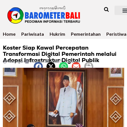
Home
Pariwisata
Hukrim
Pemerintahan
Peristiwa
Koster Siap Kawal Percepatan
Transformasi Digital Pemerintah melalui
Adopsi Infrastruktur Digital Publik
Rian Ngari
Februari 26, 2026
10:59 pm