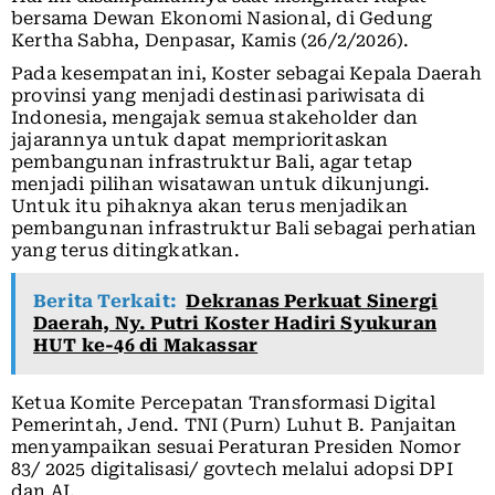
bersama Dewan Ekonomi Nasional, di Gedung
Kertha Sabha, Denpasar, Kamis (26/2/2026).
Pada kesempatan ini, Koster sebagai Kepala Daerah
provinsi yang menjadi destinasi pariwisata di
Indonesia, mengajak semua stakeholder dan
jajarannya untuk dapat memprioritaskan
pembangunan infrastruktur Bali, agar tetap
menjadi pilihan wisatawan untuk dikunjungi.
Untuk itu pihaknya akan terus menjadikan
pembangunan infrastruktur Bali sebagai perhatian
yang terus ditingkatkan.
Berita Terkait:
Dekranas Perkuat Sinergi
Daerah, Ny. Putri Koster Hadiri Syukuran
HUT ke-46 di Makassar
Ketua Komite Percepatan Transformasi Digital
Pemerintah, Jend. TNI (Purn) Luhut B. Panjaitan
menyampaikan sesuai Peraturan Presiden Nomor
83/ 2025 digitalisasi/ govtech melalui adopsi DPI
dan AI.