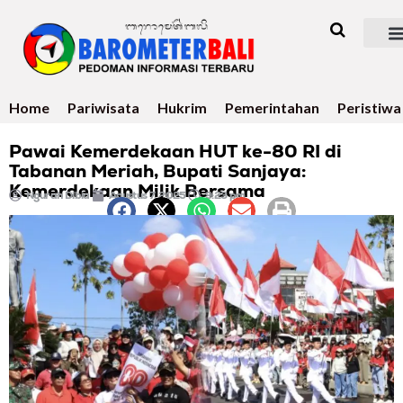
Home
Pariwisata
Hukrim
Pemerintahan
Peristiwa
Pawai Kemerdekaan HUT ke-80 RI di
Tabanan Meriah, Bupati Sanjaya:
Kemerdekaan Milik Bersama
Ngurah Dibia
Agustus 7, 2025
9:23 pm