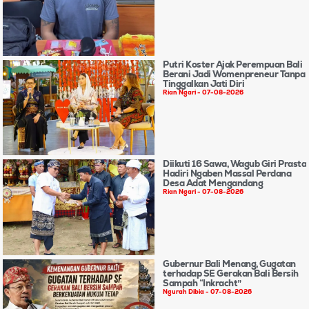
Putri Koster Ajak Perempuan Bali
Berani Jadi Womenpreneur Tanpa
Tinggalkan Jati Diri
Rian Ngari
07-08-2026
Diikuti 16 Sawa, Wagub Giri Prasta
Hadiri Ngaben Massal Perdana
Desa Adat Mengandang
Rian Ngari
07-08-2026
Gubernur Bali Menang, Gugatan
terhadap SE Gerakan Bali Bersih
Sampah “Inkracht”
Ngurah Dibia
07-08-2026