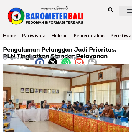
Home
Pariwisata
Hukrim
Pemerintahan
Peristiwa
Pengalaman Pelanggan Jadi Prioritas,
PLN Tingkatkan Standar Pelayanan
Ngurah Dibia
April 24, 2026
11:38 pm