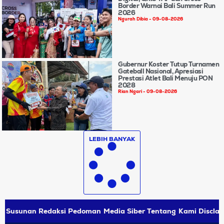
Border Warnai Bali Summer Run
2026
Ngurah Dibia
09-08-2026
Gubernur Koster Tutup Turnamen
Gateball Nasional, Apresiasi
Prestasi Atlet Bali Menuju PON
2028
Rian Ngari
09-08-2026
LEBIH BANYAK
Susunan Redaksi
Pedoman Media Siber
Tentang Kami
Disclai