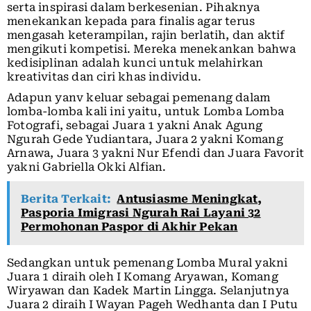
serta inspirasi dalam berkesenian. Pihaknya
menekankan kepada para finalis agar terus
mengasah keterampilan, rajin berlatih, dan aktif
mengikuti kompetisi. Mereka menekankan bahwa
kedisiplinan adalah kunci untuk melahirkan
kreativitas dan ciri khas individu.
Adapun yanv keluar sebagai pemenang dalam
lomba-lomba kali ini yaitu, untuk Lomba Lomba
Fotografi, sebagai Juara 1 yakni Anak Agung
Ngurah Gede Yudiantara, Juara 2 yakni Komang
Arnawa, Juara 3 yakni Nur Efendi dan Juara Favorit
yakni Gabriella Okki Alfian.
Berita Terkait:
Antusiasme Meningkat,
Pasporia Imigrasi Ngurah Rai Layani 32
Permohonan Paspor di Akhir Pekan
Sedangkan untuk pemenang Lomba Mural yakni
Juara 1 diraih oleh I Komang Aryawan, Komang
Wiryawan dan Kadek Martin Lingga. Selanjutnya
Juara 2 diraih I Wayan Pageh Wedhanta dan I Putu