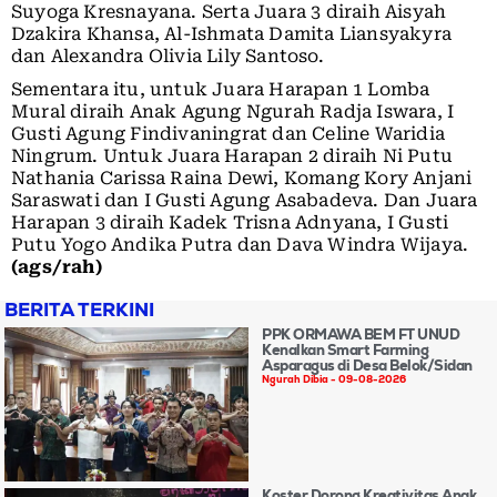
Suyoga Kresnayana. Serta Juara 3 diraih Aisyah
Dzakira Khansa, Al-Ishmata Damita Liansyakyra
dan Alexandra Olivia Lily Santoso.
Sementara itu, untuk Juara Harapan 1 Lomba
Mural diraih Anak Agung Ngurah Radja Iswara, I
Gusti Agung Findivaningrat dan Celine Waridia
Ningrum. Untuk Juara Harapan 2 diraih Ni Putu
Nathania Carissa Raina Dewi, Komang Kory Anjani
Saraswati dan I Gusti Agung Asabadeva. Dan Juara
Harapan 3 diraih Kadek Trisna Adnyana, I Gusti
Putu Yogo Andika Putra dan Dava Windra Wijaya.
(ags/rah)
BERITA TERKINI
PPK ORMAWA BEM FT UNUD
Kenalkan Smart Farming
Asparagus di Desa Belok/Sidan
Ngurah Dibia
09-08-2026
Koster Dorong Kreativitas Anak