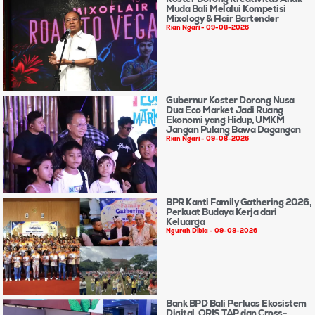
Muda Bali Melalui Kompetisi
Mixology & Flair Bartender
Rian Ngari
09-08-2026
Gubernur Koster Dorong Nusa
Dua Eco Market Jadi Ruang
Ekonomi yang Hidup, UMKM
Jangan Pulang Bawa Dagangan
Rian Ngari
09-08-2026
BPR Kanti Family Gathering 2026,
Perkuat Budaya Kerja dari
Keluarga
Ngurah Dibia
09-08-2026
Bank BPD Bali Perluas Ekosistem
Digital, QRIS TAP dan Cross-