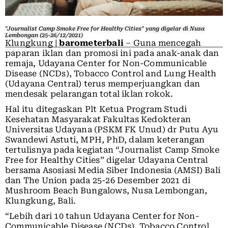
"Journalist Camp Smoke Free for Healthy Cities" yang digelar di Nusa
Lembongan (25-26/12/2021)
Klungkung |
barometerbali
– Guna mencegah
paparan iklan dan promosi ini pada anak-anak dan
remaja, Udayana Center for Non-Communicable
Disease (NCDs), Tobacco Control and Lung Health
(Udayana Central) terus memperjuangkan dan
mendesak pelarangan total iklan rokok.
Hal itu ditegaskan Plt Ketua Program Studi
Kesehatan Masyarakat Fakultas Kedokteran
Universitas Udayana (PSKM FK Unud) dr Putu Ayu
Swandewi Astuti, MPH, PhD, dalam keterangan
tertulisnya pada kegiatan “Journalist Camp Smoke
Free for Healthy Cities” digelar Udayana Central
bersama Asosiasi Media Siber Indonesia (AMSI) Bali
dan The Union pada 25-26 Desember 2021 di
Mushroom Beach Bungalows, Nusa Lembongan,
Klungkung, Bali.
“Lebih dari 10 tahun Udayana Center for Non-
Communicable Disease (NCDs), Tobacco Control