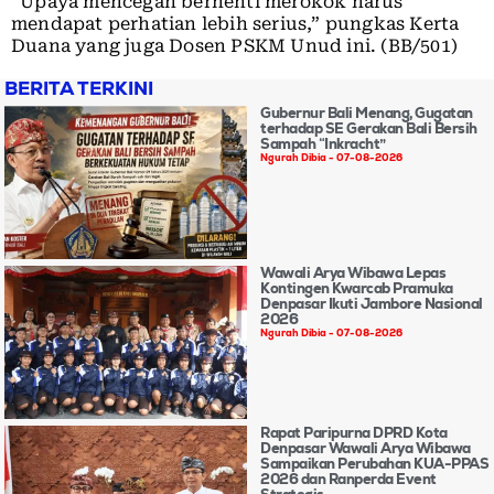
“Upaya mencegah berhenti merokok harus
mendapat perhatian lebih serius,” pungkas Kerta
Duana yang juga Dosen PSKM Unud ini. (BB/501)
BERITA TERKINI
Gubernur Bali Menang, Gugatan
terhadap SE Gerakan Bali Bersih
Sampah “Inkracht”
Ngurah Dibia
07-08-2026
Wawali Arya Wibawa Lepas
Kontingen Kwarcab Pramuka
Denpasar Ikuti Jambore Nasional
2026
Ngurah Dibia
07-08-2026
Rapat Paripurna DPRD Kota
Denpasar Wawali Arya Wibawa
Sampaikan Perubahan KUA-PPAS
2026 dan Ranperda Event