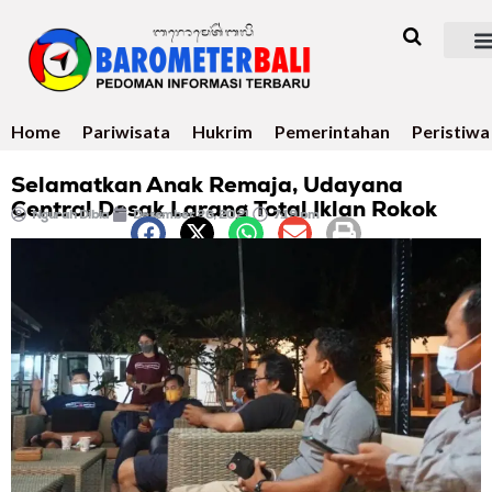
Home
Pariwisata
Hukrim
Pemerintahan
Peristiwa
Selamatkan Anak Remaja, Udayana
Central Desak Larang Total Iklan Rokok
Ngurah Dibia
Desember 26, 2021
7:19 pm