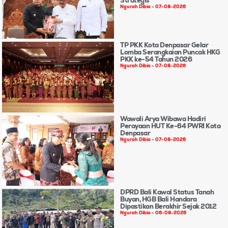
Strategis
Ngurah Dibia
07-08-2026
TP PKK Kota Denpasar Gelar
Lomba Serangkaian Puncak HKG
PKK ke-54 Tahun 2026
Ngurah Dibia
07-08-2026
Wawali Arya Wibawa Hadiri
Perayaan HUT Ke-64 PWRI Kota
Denpasar
Ngurah Dibia
07-08-2026
DPRD Bali Kawal Status Tanah
Buyan, HGB Bali Handara
Dipastikan Berakhir Sejak 2012
Ngurah Dibia
06-08-2026