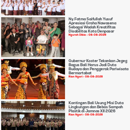
Ny. Fatma Saifullah Yusuf
Apresiasi Graha Nawasena
Sebagai Wadah Kreatifitas
Disabilitas Kota Denpasar
Ngurah Dibia
08-08-2026
Gubernur Koster Tekankan Jegeg
Bagus Bali Harus Jadi Duta
Budaya dan Penggerak Pariwisata
Bermartabat
Rian Ngari
08-08-2026
Kontingen Bali Usung Misi Duta
Lingkungan dan Bebas Sampah
Plastik di Jamnas XII 2026
Rian Ngari
08-08-2026