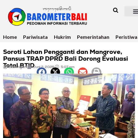
Home
Pariwisata
Hukrim
Pemerintahan
Peristiwa
Soroti Lahan Pengganti dan Mangrove,
Pansus TRAP DPRD Bali Dorong Evaluasi
Total BTID
Rian Ngari
Juni 2, 2026
5:07 pm