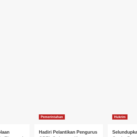
Pemerintahan
Hukrim
olaan
Hadiri Pelantikan Pengurus
Selundupka