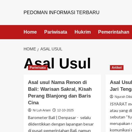
PEDOMAN INFORMASI TERBARU
Home
Pariwisata
Hukrim
Pemerintahan
HOME
ASAL USUL
Asal Usul
Pariwisata
Artikel
Asal usul Nama Renon di
Asal Usul
Bali: Warisan Sakral, Kisah
Jari Ten
Perang Blanjong dan Baris
Ngurah Dibi
Cina
ISYARAT me
atau yang d
Ni Luh Ariani
12-10-2025
sebutan “fu
Barometer Bali | Denpasar - selalu
merupakan 
diidentikkan dengan lapangan besar
komunikasi 
di pusat pemerintahan Bali, namun