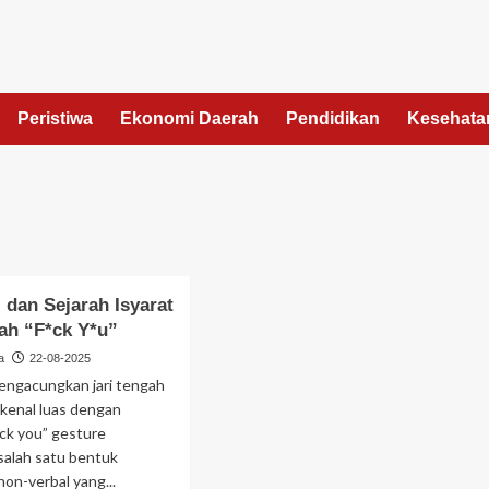
Peristiwa
Ekonomi Daerah
Pendidikan
Kesehata
 dan Sejarah Isyarat
gah “F*ck Y*u”
a
22-08-2025
ngacungkan jari tengah
ikenal luas dengan
ck you” gesture
salah satu bentuk
non-verbal yang...