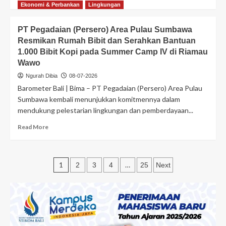
Ekonomi & Perbankan
Lingkungan
PT Pegadaian (Persero) Area Pulau Sumbawa
Resmikan Rumah Bibit dan Serahkan Bantuan
1.000 Bibit Kopi pada Summer Camp IV di Riamau
Wawo
Ngurah Dibia
08-07-2026
Barometer Bali | Bima – PT Pegadaian (Persero) Area Pulau
Sumbawa kembali menunjukkan komitmennya dalam
mendukung pelestarian lingkungan dan pemberdayaan...
Read More
1
…
2
3
4
25
Next