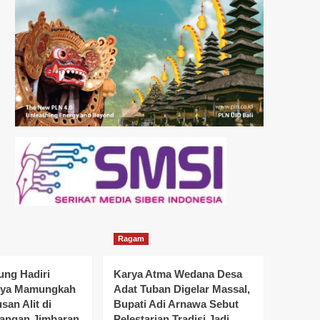
Ragam
ung Hadiri
Karya Atma Wedana Desa
rya Mamungkah
Adat Tuban Digelar Massal,
an Alit di
Bupati Adi Arnawa Sebut
tangan Jimbaran
Pelestarian Tradisi Jadi