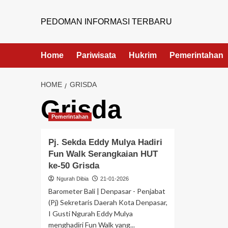
PEDOMAN INFORMASI TERBARU
Home
Pariwisata
Hukrim
Pemerintahan
HOME
GRISDA
Grisda
Pemerintahan
Pj. Sekda Eddy Mulya Hadiri
Fun Walk Serangkaian HUT
ke-50 Grisda
Ngurah Dibia
21-01-2026
Barometer Bali | Denpasar - Penjabat
(Pj) Sekretaris Daerah Kota Denpasar,
I Gusti Ngurah Eddy Mulya
menghadiri Fun Walk yang...