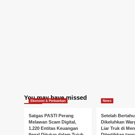
You may have missed
Ekonomi & Perbankan
News
Satgas PASTI Perang
Setelah Bertahu
Melawan Scam Digital,
Dikeluhkan Warg
1.220 Entitas Keuangan
Liar Truk di Me
Ilegal Ditutup dalam Tujuh
Ditertibkan tanp