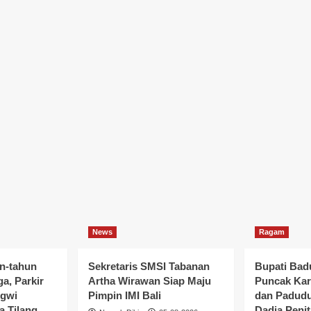
News
Ragam
n-tahun
Sekretaris SMSI Tabanan
Bupati Bad
a, Parkir
Artha Wirawan Siap Maju
Puncak Ka
ngwi
Pimpin IMI Bali
dan Padudus
a Tilang
Dadia Peni