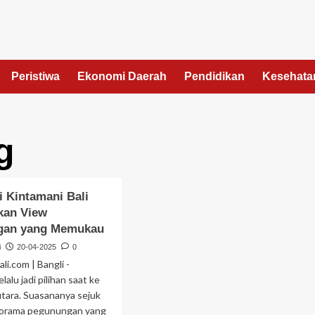
Peristiwa
Ekonomi Daerah
Pendidikan
Kesehata
g
i Kintamani Bali
kan View
gan yang Memukau
i
20-04-2025
0
li.com | Bangli -
lalu jadi pilihan saat ke
 utara. Suasananya sejuk
orama pegunungan yang