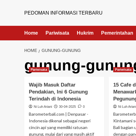
PEDOMAN INFORMASI TERBARU
Home
Pariwisata
Hukrim
Pemerintahan
HOME
GUNUNG-GUNUNG
gunung-gunun
Pariwisata
Pariwisata
Wajib Masuk Daftar
15 Cafe d
Pendakian, Ini 6 Gunung
Menawar
Terindah di Indonesia
Pegunun
Ni Luh Ariani
30-04-2025
0
Ni Luh Arian
Barometerbali.com | Denpasar -
Barometerba
Indonesia dikenal sebagai negeri
Kintamani se
cincin api yang memiliki ratusan
Bali bagian
gunung, mulai dari yang masih aktif
dengan pan