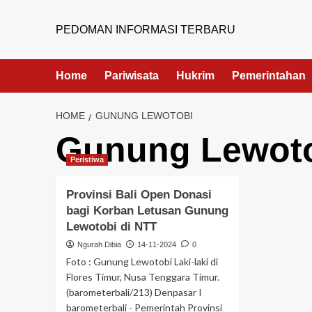
PEDOMAN INFORMASI TERBARU
Home
Pariwisata
Hukrim
Pemerintahan
HOME
GUNUNG LEWOTOBI
Gunung Lewot
Peristiwa
Provinsi Bali Open Donasi
bagi Korban Letusan Gunung
Lewotobi di NTT
Ngurah Dibia
14-11-2024
0
Foto : Gunung Lewotobi Laki-laki di
Flores Timur, Nusa Tenggara Timur.
(barometerbali/213) Denpasar I
barometerbali - Pemerintah Provinsi