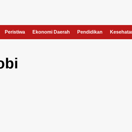
Peristiwa
Ekonomi Daerah
Pendidikan
Kesehata
obi