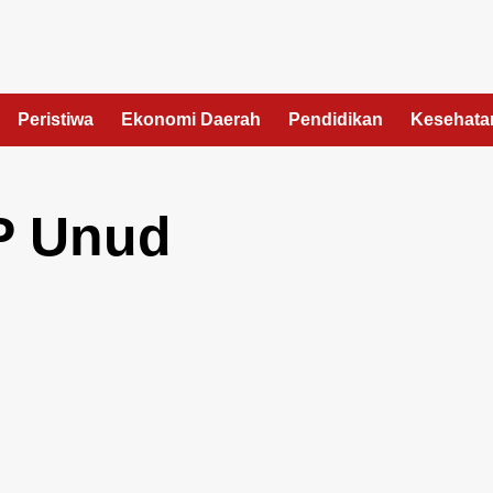
Peristiwa
Ekonomi Daerah
Pendidikan
Kesehata
P Unud