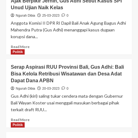
Ajak Berpikir Jernih, Gus Adhi Sebut Kasus SPI
Unud Ujian Naik Kelas
Ngurah Dibia
25-03-2023
0
Anggota Komisi II DPR RI Dapil Bali Anak Agung Bagus Adhi
Mahendra Putra (Gus Adhi) menanggapi kasus dugaan
korupsi dana...
Read More
Politik
Serap Aspirasi RUU Provinsi Bali, Gus Adhi: Bali
Bisa Kelola Retribusi Wisatawan dan Desa Adat
Dapat Dana APBN
Ngurah Dibia
20-03-2023
0
Gus Adhi (kiri) saling tukar cendera mata dengan Gubernur
Bali Wayan Koster usai menggali masukan berbagai pihak
terkait draft RUU...
Read More
Politik