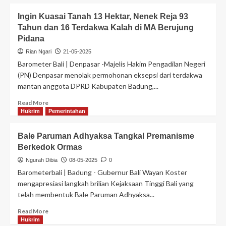
Ingin Kuasai Tanah 13 Hektar, Nenek Reja 93
Tahun dan 16 Terdakwa Kalah di MA Berujung
Pidana
Rian Ngari
21-05-2025
Barometer Bali | Denpasar -Majelis Hakim Pengadilan Negeri
(PN) Denpasar menolak permohonan eksepsi dari terdakwa
mantan anggota DPRD Kabupaten Badung,...
Read More
Hukrim
Pemerintahan
Bale Paruman Adhyaksa Tangkal Premanisme
Berkedok Ormas
Ngurah Dibia
08-05-2025
0
Barometerbali | Badung - Gubernur Bali Wayan Koster
mengapresiasi langkah brilian Kejaksaan Tinggi Bali yang
telah membentuk Bale Paruman Adhyaksa...
Read More
Hukrim