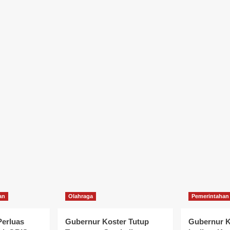
an
Olahraga
Pemerintahan
Perluas
Gubernur Koster Tutup
Gubernur K