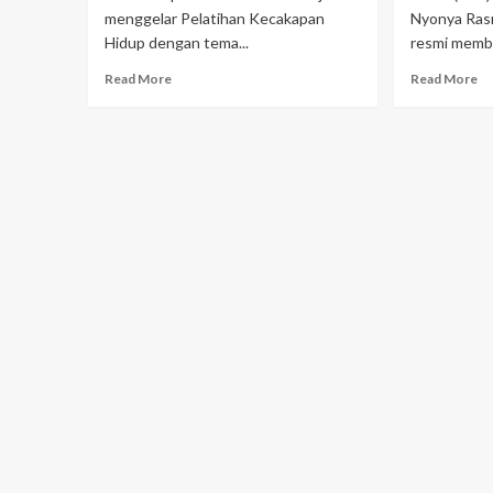
menggelar Pelatihan Kecakapan
Nyonya Rasn
Hidup dengan tema...
resmi membu
Read More
Read More