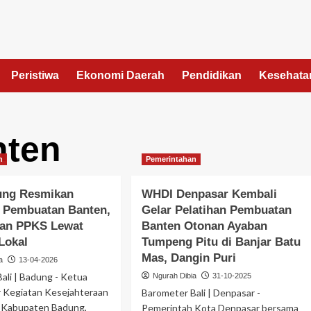
Peristiwa
Ekonomi Daerah
Pendidikan
Kesehata
nten
n
Pemerintahan
ung Resmikan
WHDI Denpasar Kembali
n Pembuatan Banten,
Gelar Pelatihan Pembuatan
an PPKS Lewat
Banten Otonan Ayaban
Lokal
Tumpeng Pitu di Banjar Batu
Mas, Dangin Puri
a
13-04-2026
ali | Badung - Ketua
Ngurah Dibia
31-10-2025
r Kegiatan Kesejahteraan
Barometer Bali | Denpasar -
) Kabupaten Badung,
Pemerintah Kota Denpasar bersama