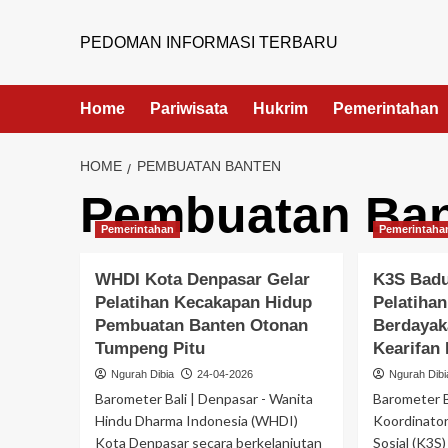
PEDOMAN INFORMASI TERBARU
Home
Pariwisata
Hukrim
Pemerintahan
HOME
PEMBUATAN BANTEN
Pembuatan Ba
Pemerintahan
Pemerintaha
WHDI Kota Denpasar Gelar
K3S Bad
Pelatihan Kecakapan Hidup
Pelatiha
Pembuatan Banten Otonan
Berdayak
Tumpeng Pitu
Kearifan 
Ngurah Dibia
24-04-2026
Ngurah Dibi
Barometer Bali | Denpasar - Wanita
Barometer B
Hindu Dharma Indonesia (WHDI)
Koordinato
Kota Denpasar secara berkelanjutan
Sosial (K3S