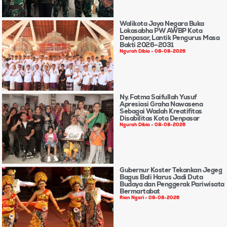
Walikota Jaya Negara Buka
Lokasabha PW AWBP Kota
Denpasar, Lantik Pengurus Masa
Bakti 2026–2031
Ngurah Dibia
08-08-2026
Ny. Fatma Saifullah Yusuf
Apresiasi Graha Nawasena
Sebagai Wadah Kreatifitas
Disabilitas Kota Denpasar
Ngurah Dibia
08-08-2026
Gubernur Koster Tekankan Jegeg
Bagus Bali Harus Jadi Duta
Budaya dan Penggerak Pariwisata
Bermartabat
Rian Ngari
08-08-2026