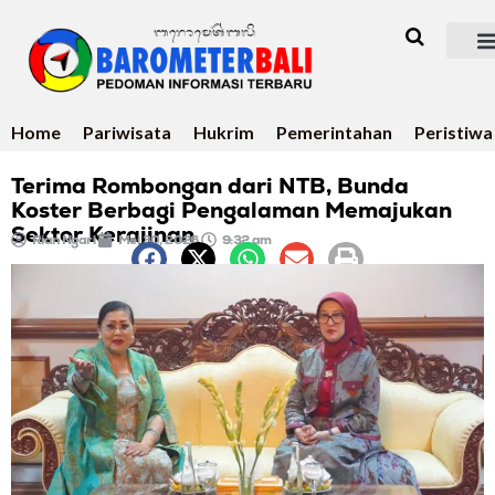
Home
Pariwisata
Hukrim
Pemerintahan
Peristiwa
Terima Rombongan dari NTB, Bunda
Koster Berbagi Pengalaman Memajukan
Sektor Kerajinan
Rian Ngari
Mei 30, 2026
9:32 am