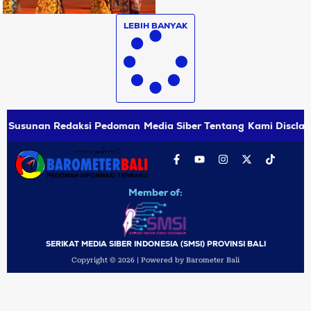
LEBIH BANYAK
Susunan Redaksi
Pedoman Media Siber
Tentang Kami
Disclai
Member of:
SERIKAT MEDIA SIBER INDONESIA (SMSI) PROVINSI BALI
Copyright © 2026 | Powered by Barometer Bali