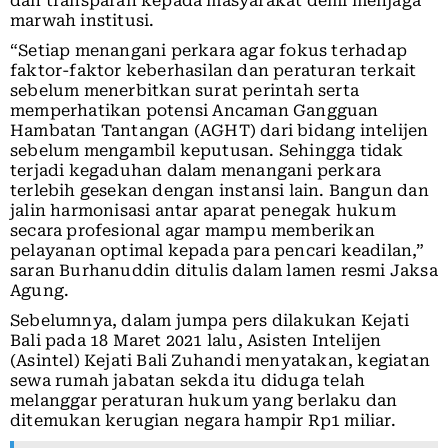
dan transparan kepada masyarakat demi menjaga
marwah institusi.
“Setiap menangani perkara agar fokus terhadap
faktor-faktor keberhasilan dan peraturan terkait
sebelum menerbitkan surat perintah serta
memperhatikan potensi Ancaman Gangguan
Hambatan Tantangan (AGHT) dari bidang intelijen
sebelum mengambil keputusan. Sehingga tidak
terjadi kegaduhan dalam menangani perkara
terlebih gesekan dengan instansi lain. Bangun dan
jalin harmonisasi antar aparat penegak hukum
secara profesional agar mampu memberikan
pelayanan optimal kepada para pencari keadilan,”
saran Burhanuddin ditulis dalam lamen resmi Jaksa
Agung.
Sebelumnya, dalam jumpa pers dilakukan Kejati
Bali pada 18 Maret 2021 lalu, Asisten Intelijen
(Asintel) Kejati Bali Zuhandi menyatakan, kegiatan
sewa rumah jabatan sekda itu diduga telah
melanggar peraturan hukum yang berlaku dan
ditemukan kerugian negara hampir Rp1 miliar.