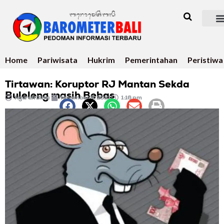
Home
Pariwisata
Hukrim
Pemerintahan
Peristiwa
Tirtawan: Koruptor RJ Mantan Sekda
Buleleng masih Bebas
Ngurah Dibia
November 8, 2021
1:16 pm