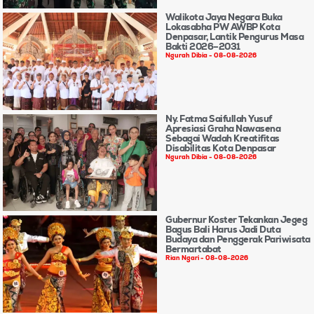
Walikota Jaya Negara Buka
Lokasabha PW AWBP Kota
Denpasar, Lantik Pengurus Masa
Bakti 2026–2031
Ngurah Dibia
08-08-2026
Ny. Fatma Saifullah Yusuf
Apresiasi Graha Nawasena
Sebagai Wadah Kreatifitas
Disabilitas Kota Denpasar
Ngurah Dibia
08-08-2026
Gubernur Koster Tekankan Jegeg
Bagus Bali Harus Jadi Duta
Budaya dan Penggerak Pariwisata
Bermartabat
Rian Ngari
08-08-2026