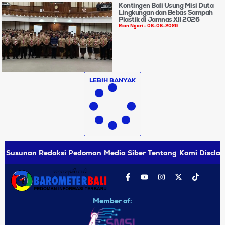
Kontingen Bali Usung Misi Duta
Lingkungan dan Bebas Sampah
Plastik di Jamnas XII 2026
Rian Ngari
08-08-2026
LEBIH BANYAK
Susunan Redaksi
Pedoman Media Siber
Tentang Kami
Disclai
Member of: