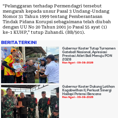
“Pelanggaran terhadap Permendagri tersebut
mengarah kepada unsur Pasal 3 Undang-Undang
Nomor 31 Tahun 1999 tentang Pemberantasan
Tindak Pidana Korupsi sebagaimana telah diubah
dengan UU No 20 Tahun 2001 jo Pasal 55 ayat (1)
ke-1 KUHP,” tutup Zuhandi. (BB/501).
BERITA TERKINI
Gubernur Koster Tutup Turnamen
Gateball Nasional, Apresiasi
Prestasi Atlet Bali Menuju PON
2028
Rian Ngari
09-08-2026
Gubernur Koster Dukung Latihan
Kogabwilhan II, Perkuat Sinergi
Hadapi Potensi Bencana
Rian Ngari
09-08-2026