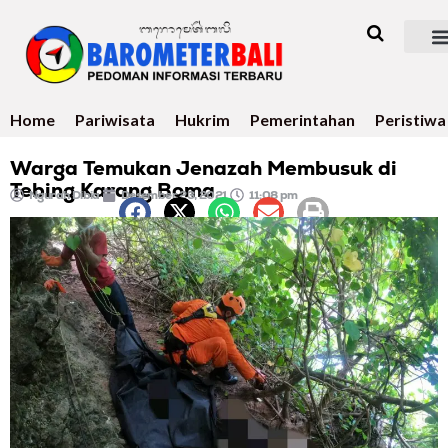
Home
Pariwisata
Hukrim
Pemerintahan
Peristiwa
Warga Temukan Jenazah Membusuk di
Tebing Karang Boma
Ngurah Dibia
Desember 23, 2021
11:08 pm