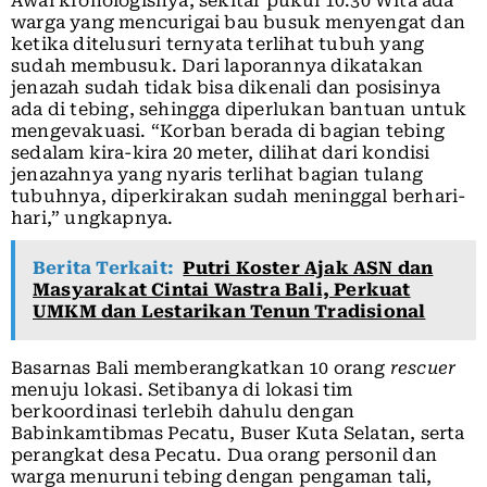
Awal kronologisnya, sekitar pukul 10.30 Wita ada
warga yang mencurigai bau busuk menyengat dan
ketika ditelusuri ternyata terlihat tubuh yang
sudah membusuk. Dari laporannya dikatakan
jenazah sudah tidak bisa dikenali dan posisinya
ada di tebing, sehingga diperlukan bantuan untuk
mengevakuasi. “Korban berada di bagian tebing
sedalam kira-kira 20 meter, dilihat dari kondisi
jenazahnya yang nyaris terlihat bagian tulang
tubuhnya, diperkirakan sudah meninggal berhari-
hari,” ungkapnya.
Berita Terkait:
Putri Koster Ajak ASN dan
Masyarakat Cintai Wastra Bali, Perkuat
UMKM dan Lestarikan Tenun Tradisional
Basarnas Bali memberangkatkan 10 orang
rescuer
menuju lokasi. Setibanya di lokasi tim
berkoordinasi terlebih dahulu dengan
Babinkamtibmas Pecatu, Buser Kuta Selatan, serta
perangkat desa Pecatu. Dua orang personil dan
warga menuruni tebing dengan pengaman tali,