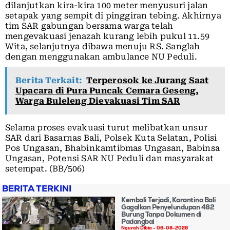
dilanjutkan kira-kira 100 meter menyusuri jalan
setapak yang sempit di pinggiran tebing. Akhirnya
tim SAR gabungan bersama warga telah
mengevakuasi jenazah kurang lebih pukul 11.59
Wita, selanjutnya dibawa menuju RS. Sanglah
dengan menggunakan ambulance NU Peduli.
Berita Terkait:
Terperosok ke Jurang Saat
Upacara di Pura Puncak Cemara Geseng,
Warga Buleleng Dievakuasi Tim SAR
Selama proses evakuasi turut melibatkan unsur
SAR dari Basarnas Bali, Polsek Kuta Selatan, Polisi
Pos Ungasan, Bhabinkamtibmas Ungasan, Babinsa
Ungasan, Potensi SAR NU Peduli dan masyarakat
setempat. (BB/506)
BERITA TERKINI
Kembali Terjadi, Karantina Bali
Gagalkan Penyelundupan 482
Burung Tanpa Dokumen di
Padangbai
Ngurah Dibia
06-08-2026