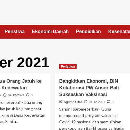
Peristiwa
Ekonomi Daerah
Pendidikan
Kesehata
er 2021
Peristiwa
Dua Orang Jatuh ke
Bangkitkan Ekonomi, BIN
i Kedewatan
Kolaborasi PW Ansor Bali
Sukseskan Vaksinasi
a
04-12-2021
0
arometerbali - Dua orang
Ngurah Dibia
04-12-2021
0
dan jatuh ke jurang saat
Sanur | barometerbali - Guna
hiking di Desa Kedewatan
mempercepat program vaksinasi
r, Sabtu...
Covid-19 nasional dan memulihkan
perekonomian Bali khususnya, Badan