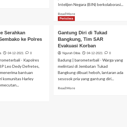
Intelijen Negara (BIN) berkolaborasi...
Read More
Peristiwa
e Serahkan
Gantung Diri di Tukad
Sembako ke Polres
Bangkung, Tim SAR
Evakuasi Korban
a
04-12-2021
0
Ngurah Dibia
04-12-2021
0
rometerbali - Kapolres
Badung | barometerbali - Warga yang
P Leo Dedy Defretes,
melintasi di Jembatan Tukad
 menerima bantuan
Bangkung dibuat heboh, lantaran ada
i komunitas Harley
sesosok pria yang gantung diri...
mecutan...
Read More