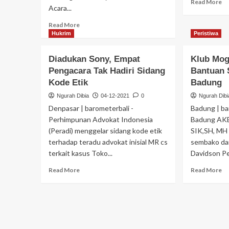
Read More
Acara...
Read More
Hukrim
Peristiwa
Diadukan Sony, Empat
Klub Mog
Pengacara Tak Hadiri Sidang
Bantuan 
Kode Etik
Badung
Ngurah Dibia
04-12-2021
0
Ngurah Dibi
Denpasar | barometerbali -
Badung | ba
Perhimpunan Advokat Indonesia
Badung AKB
(Peradi) menggelar sidang kode etik
SIK,SH, MH
terhadap teradu advokat inisial MR cs
sembako dar
terkait kasus Toko...
Davidson Pe
Read More
Read More