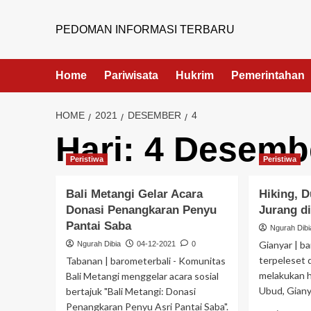
PEDOMAN INFORMASI TERBARU
Home
Pariwisata
Hukrim
Pemerintahan
HOME
2021
DESEMBER
4
Hari:
4 Desemb
Peristiwa
Peristiwa
Bali Metangi Gelar Acara
Hiking, 
Donasi Penangkaran Penyu
Jurang d
Pantai Saba
Ngurah Dibi
Gianyar | b
Ngurah Dibia
04-12-2021
0
terpeleset 
Tabanan | barometerbali - Komunitas
melakukan 
Bali Metangi menggelar acara sosial
Ubud, Gianya
bertajuk "Bali Metangi: Donasi
Penangkaran Penyu Asri Pantai Saba".