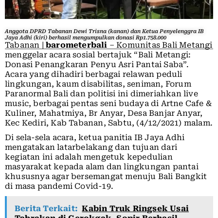
Anggota DPRD Tabanan Dewi Trisna (kanan) dan Ketua Penyelenggra IB
Jaya Adhi (kiri) berhasil mengumpulkan donasi Rp1.758.000
Tabanan |
barometerbali
– Komunitas Bali Metangi
menggelar acara sosial bertajuk “Bali Metangi:
Donasi Penangkaran Penyu Asri Pantai Saba”.
Acara yang dihadiri berbagai relawan peduli
lingkungan, kaum disabilitas, seniman, Forum
Paranormal Bali dan politisi ini dimeriahkan live
music, berbagai pentas seni budaya di Artne Cafe &
Kuliner, Mahatmiya, Br Anyar, Desa Banjar Anyar,
Kec Kediri, Kab Tabanan, Sabtu, (4/12/2021) malam.
Di sela-sela acara, ketua panitia IB Jaya Adhi
mengatakan latarbelakang dan tujuan dari
kegiatan ini adalah mengetuk kepedulian
masyarakat kepada alam dan lingkungan pantai
khususnya agar bersemangat menuju Bali Bangkit
di masa pandemi Covid-19.
Berita Terkait:
Kabin Truk Ringsek Usai