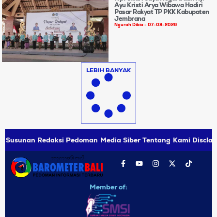
Ayu Kristi Arya Wibawa Hadiri
Pasar Rakyat TP PKK Kabupaten
Jembrana
Ngurah Dibia
07-08-2026
LEBIH BANYAK
Susunan Redaksi
Pedoman Media Siber
Tentang Kami
Disclai
Member of: