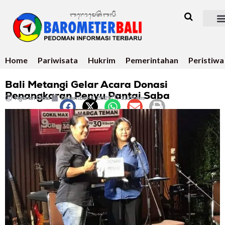
Home
Pariwisata
Hukrim
Pemerintahan
Peristiwa
Bali Metangi Gelar Acara Donasi
Penangkaran Penyu Pantai Saba
Ngurah Dibia
Desember 4, 2021
11:18 pm