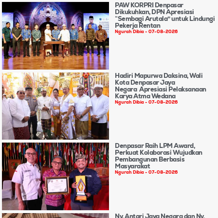
PAW KORPRI Denpasar
Dikukuhkan, DPN Apresiasi
“Sembagi Arutala” untuk Lindungi
Pekerja Rentan
Ngurah Dibia
07-08-2026
Hadiri Mapurwa Daksina, Wali
Kota Denpasar Jaya
Negara Apresiasi Pelaksanaan
Karya Atma Wedana
Ngurah Dibia
07-08-2026
Denpasar Raih LPM Award,
Perkuat Kolaborasi Wujudkan
Pembangunan Berbasis
Masyarakat
Ngurah Dibia
07-08-2026
Ny. Antari Jaya Negara dan Ny.