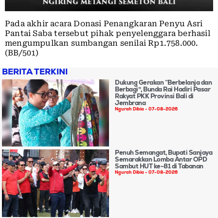
Pada akhir acara Donasi Penangkaran Penyu Asri
Pantai Saba tersebut pihak penyelenggara berhasil
mengumpulkan sumbangan senilai Rp1.758.000.
(BB/501)
BERITA TERKINI
Dukung Gerakan “Berbelanja dan
Berbagi”, Bunda Rai Hadiri Pasar
Rakyat PKK Provinsi Bali di
Jembrana
Ngurah Dibia
07-08-2026
Penuh Semangat, Bupati Sanjaya
Semarakkan Lomba Antar OPD
Sambut HUT ke-81 di Tabanan
Ngurah Dibia
07-08-2026