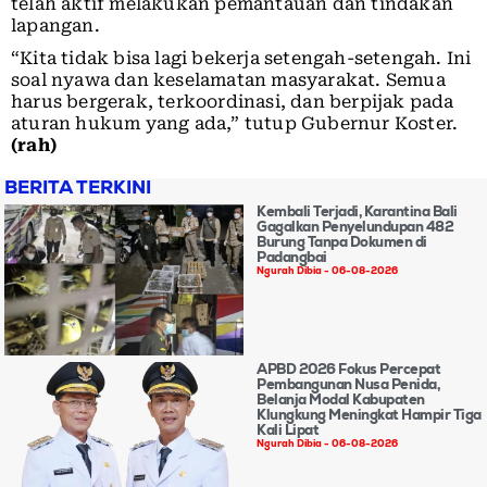
telah aktif melakukan pemantauan dan tindakan
lapangan.
“Kita tidak bisa lagi bekerja setengah-setengah. Ini
soal nyawa dan keselamatan masyarakat. Semua
harus bergerak, terkoordinasi, dan berpijak pada
aturan hukum yang ada,” tutup Gubernur Koster.
(rah)
BERITA TERKINI
Kembali Terjadi, Karantina Bali
Gagalkan Penyelundupan 482
Burung Tanpa Dokumen di
Padangbai
Ngurah Dibia
06-08-2026
APBD 2026 Fokus Percepat
Pembangunan Nusa Penida,
Belanja Modal Kabupaten
Klungkung Meningkat Hampir Tiga
Kali Lipat
Ngurah Dibia
06-08-2026