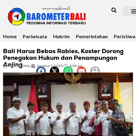
Home
Pariwisata
Hukrim
Pemerintahan
Peristiwa
Bali Harus Bebas Rabies, Koster Dorong
Penegakan Hukum dan Penampungan
Anjing
Ngurah Dibia
Agustus 7, 2025
8:58 pm