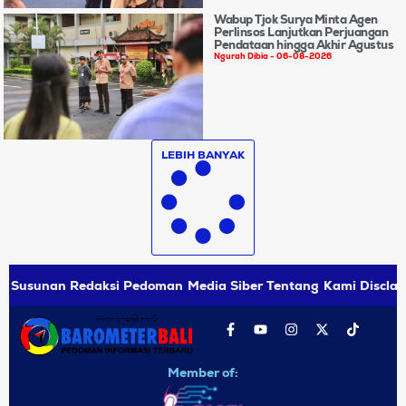
Wabup Tjok Surya Minta Agen
Perlinsos Lanjutkan Perjuangan
Pendataan hingga Akhir Agustus
Ngurah Dibia
06-08-2026
LEBIH BANYAK
Susunan Redaksi
Pedoman Media Siber
Tentang Kami
Disclai
Member of: