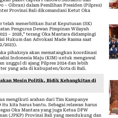
– Gibran) dalam Pemilihan Presiden (Pilpres)
nter Provinsi Bali dikomandani Ketut Oka
r telah menerbitkan Surat Keputusan (SK)
atan Pengurus Dewan Pimpinan Wilayah
2023 – 2028,” terang Oka Mantara didampingi
isi Hukum dan Advokasi Made Rasma saat
2/2023).
maka pihaknya akan mematangkan koordinasi
alisi Indonesia Maju (KIM) untuk mengawal
 unggul di ajang Pilpres 2024 dan lebih
er yang ada di kabupaten/kota di Bali.
skan Mesin Politik, Bidik Kebangkitan di
us mengikuti arahan dari Tim Kampanye
tu kita harus bantu. Sebagai relawan harus
tegas Oka Mantara yang juga Ketua DPW
an (JPKP) Provinsi Bali yang mendukung dan