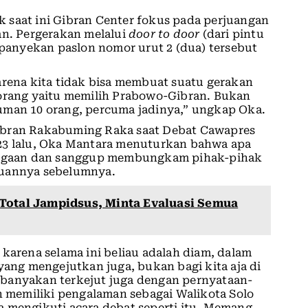
 saat ini Gibran Center fokus pada perjuangan
. Pergerakan melalui
door to door
(dari pintu
anyekan paslon nomor urut 2 (dua) tersebut
rena kita tidak bisa membuat suatu gerakan
 orang yaitu memilih Prabowo-Gibran. Bukan
uman 10 orang, percuma jadinya,” ungkap Oka.
ibran Rakabuming Raka saat Debat Cawapres
23 lalu, Oka Mantara menuturkan bahwa apa
 dugaan dan sanggup membungkam pihak-pihak
annya sebelumnya.
Total Jampidsus, Minta Evaluasi Semua
ta karena selama ini beliau adalah diam, dalam
yang mengejutkan juga, bukan bagi kita aja di
ebanyakan terkejut juga dengan pernyataan-
ah memiliki pengalaman sebagai Walikota Solo
a mengikuti acara debat seperti itu. Memang