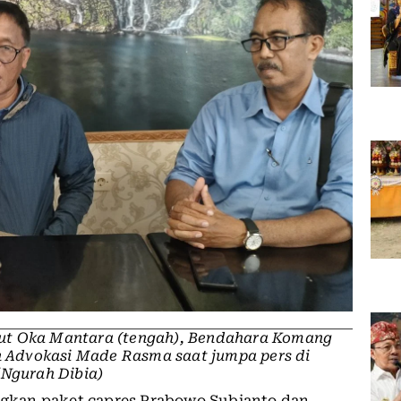
Ketut Oka Mantara (tengah), Bendahara Komang
an Advokasi Made Rasma saat jumpa pers di
/Ngurah Dibia)
kan paket capres Prabowo Subianto dan