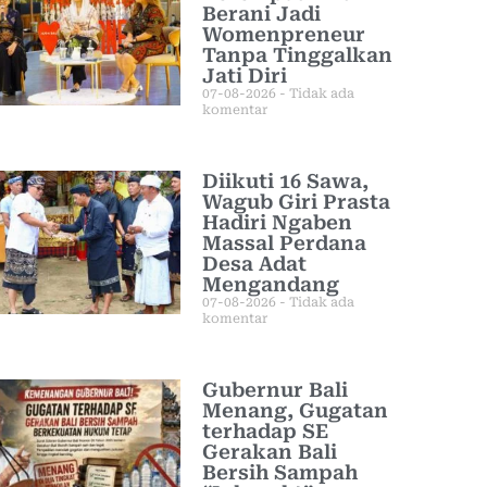
Berani Jadi
Womenpreneur
Tanpa Tinggalkan
Jati Diri
07-08-2026
Tidak ada
komentar
Diikuti 16 Sawa,
Wagub Giri Prasta
Hadiri Ngaben
Massal Perdana
Desa Adat
Mengandang
07-08-2026
Tidak ada
komentar
Gubernur Bali
Menang, Gugatan
terhadap SE
Gerakan Bali
Bersih Sampah