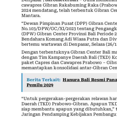
cawapres Gibran Rakabuming Raka (Prabowo 
2024 mendatang, telah terbentuk Gibran Ce
Mantara.
“Dewan Pimpinan Pusat (DPP) Gibran Cente
No.103/DPW/GC/XI/2023 tentang Pengangk
(DPW) Gibran Center Provinsi Bali Periode 
Bendahara Komang Adi Wiasa Putra dan Div
bertemu wartawan di Denpasar, Selasa (26/1
Dengan terbentuknya Gibran Center Bali 
dengan Tim Kampanye Daerah Bali (TKD) Ko
paket Capres dan Cawapres Prabowo – Gibran
memantapkan konsolidasi antar-Gibran Cent
Berita Terkait:
Hanura Bali Resmi Pana
Pemilu 2029
“Untuk pergerakan-pergerakan relawan har
Daerah (TKD) Prabowo-Gibran. Apapun TKD i
siap membantu apapun yang dibutuhkan,” 
Jaringan Pendamping Kebijakan Pembangun