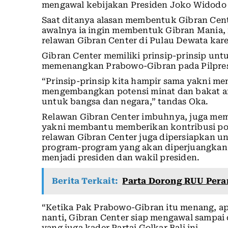
mengawal kebijakan Presiden Joko Widodo 
Saat ditanya alasan membentuk Gibran Cent
awalnya ia ingin membentuk Gibran Mania
relawan Gibran Center di Pulau Dewata kar
Gibran Center memiliki prinsip-prinsip u
memenangkan Prabowo-Gibran pada Pilpres 
“Prinsip-prinsip kita hampir sama yakni 
mengembangkan potensi minat dan bakat an
untuk bangsa dan negara,” tandas Oka.
Relawan Gibran Center imbuhnya, juga memil
yakni membantu memberikan kontribusi posi
relawan Gibran Center juga dipersiapkan
program-program yang akan diperjuangkan 
menjadi presiden dan wakil presiden.
Berita Terkait:
Parta Dorong RUU Pera
“Ketika Pak Prabowo-Gibran itu menang, 
nanti, Gibran Center siap mengawal sampai 
yang juga kader Partai Golkar Bali ini.