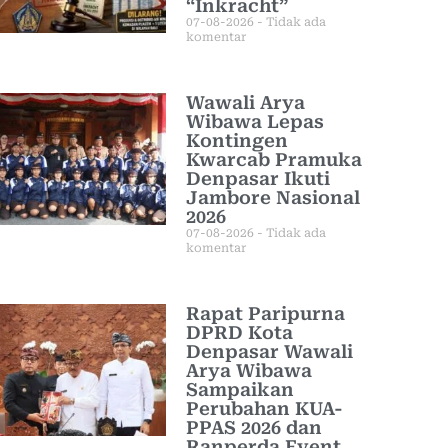
“Inkracht”
07-08-2026
Tidak ada
komentar
Wawali Arya
Wibawa Lepas
Kontingen
Kwarcab Pramuka
Denpasar Ikuti
Jambore Nasional
2026
07-08-2026
Tidak ada
komentar
Rapat Paripurna
DPRD Kota
Denpasar Wawali
Arya Wibawa
Sampaikan
Perubahan KUA-
PPAS 2026 dan
Ranperda Event