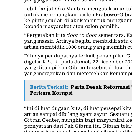
Lebih lanjut Oka Mantara mengatakan untuk
untuk memenangkan paslon Prabowo-Gibran
ke pintu) sudah dilakukan untuk mengkamp
kepada masyarakat atau calon pemilih.
“Pergerakan kita
door to door
sementara. Ka
yang massif. Artinya begitu membidik satu
artian membidik 1000 orang yang memilih c
Ditanya pendapatnya terkait penampilan G
digelar KPU RI pada Jumat, 22 Desember 20
yang ditampilkan Gibran tersebut di luar
yang meragukan dan meremehkan kemampu
Berita Terkait:
Parta Desak Reformasi 
Perkara Korupsi
“Ini di luar dugaan kita, di luar persepsi ki
artian sampai dibilang ayam sayur. Sesuatu 
Gibran Center, mungkin bagi masyarakat k
pernyataan dari Pak Gibran itu. Gibran tel
dan pastinya sudah memahami situasi ketik