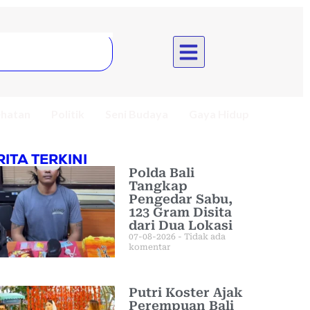
hatan
Politik
Seni Budaya
Gaya Hidup
RITA TERKINI
Polda Bali
Tangkap
Pengedar Sabu,
123 Gram Disita
dari Dua Lokasi
07-08-2026
Tidak ada
komentar
Putri Koster Ajak
Perempuan Bali