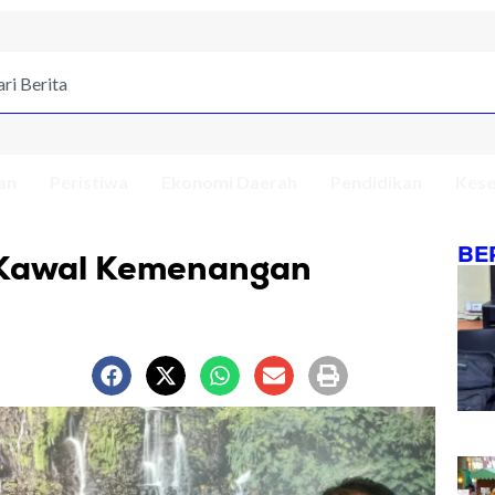
an
Peristiwa
Ekonomi Daerah
Pendidikan
Kese
BE
p Kawal Kemenangan