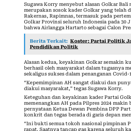
Sugawa Korry menyebut alasan Golkar Bali
merupakan sosok kader Golkar yang telah d
Rakernas, Rapimnas, termasuk pada perte
Golkar Provinsi seluruh Indonesia pada 30 
bahwa Airlangga Hartarto sebagai Calon Pre
Berita Terkait:
Koster: Partai Politik 
Pendidikan Politik
Alasan kedua, keyakinan Golkar semakin k
berhasil oleh masyarakat dalam tugasnya
sekaligus sukses dalam penanganan Covid-1
“Kepemimpinan AH sangat diakui dan punya
diakui masyarakat,” tegas Sugawa Korry.
Keteguhan dan keyakinan kader Partai Gol
memenangkan AH pada Pilpres 2024 makin b
pernyataan Ketua Dewan Pembina DPP Partai
konkrit dan tegas berada di garis depan me
“Ini bukti semua tokoh nasional pimpinan P
rapat. Saatnya tancap gas karena seluruh k