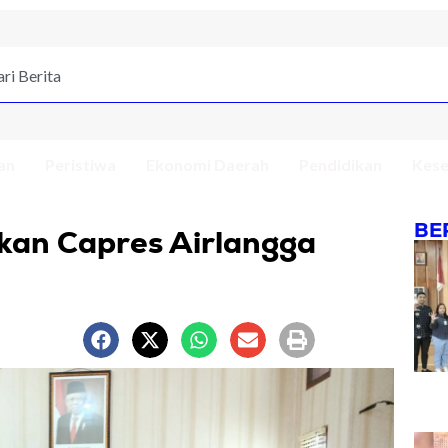
an
Peristiwa
Ekonomi Daerah
Pendidikan
Kese
BE
kan Capres Airlangga