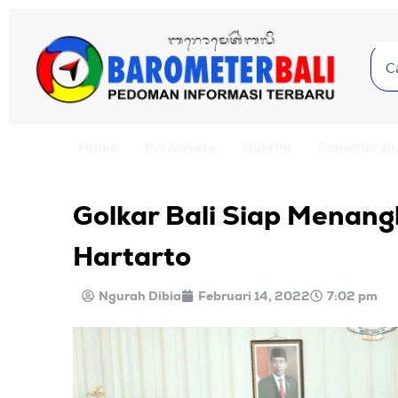
Home
Pariwisata
Hukrim
Pemerintah
Golkar Bali Siap Menang
Hartarto
Ngurah Dibia
Februari 14, 2022
7:02 pm