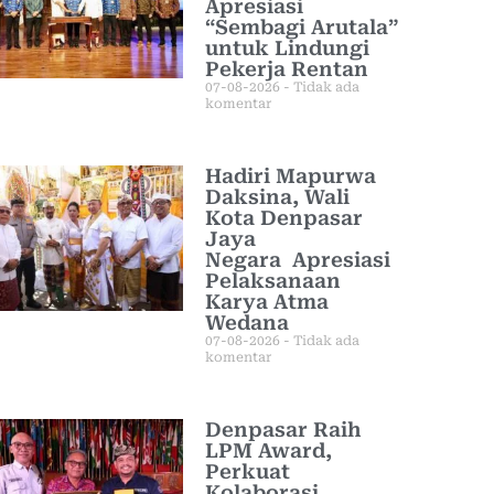
Apresiasi
“Sembagi Arutala”
untuk Lindungi
Pekerja Rentan
07-08-2026
Tidak ada
komentar
Hadiri Mapurwa
Daksina, Wali
Kota Denpasar
Jaya
Negara Apresiasi
Pelaksanaan
Karya Atma
Wedana
07-08-2026
Tidak ada
komentar
Denpasar Raih
LPM Award,
Perkuat
Kolaborasi