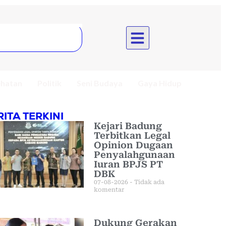
hatan
Politik
Seni Budaya
Gaya Hidup
RITA TERKINI
Kejari Badung
Terbitkan Legal
Opinion Dugaan
Penyalahgunaan
Iuran BPJS PT
DBK
07-08-2026
Tidak ada
komentar
Dukung Gerakan