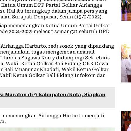
 Ketua Umum DPP Partai Golkar Airlangga
es). Hal itu terungkap dalam jumpa pers yang
Jalan Surapati Denpasar, Senin (15/2/2022).
g siap memenangkan Ketua Umum Partai Golkar
riode 2024-2029 melecut semangat seluruh DPD
Airlangga Hartarto, red) sosok yang dipandang
m menjalankan tugas mengemban amanat
 tandas Sugawa Korry didampingi Sekretaris
, Wakil Ketua Golkar Bali Bidang OKK Dewa
r Bali Muammar Khadafi, Wakil Ketua Golkar
Wakil Ketua Golkar Bali Bidang Infokom dan
si Maraton di 9 Kabupaten/Kota, Siapkan
p memenangkan Airlangga Hartarto menjadi
ya.