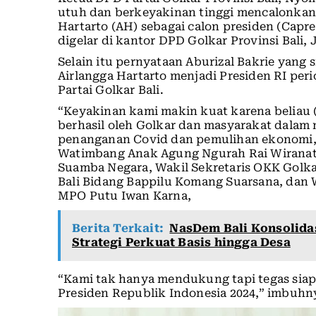
utuh dan berkeyakinan tinggi mencalonkan
Hartarto (AH) sebagai calon presiden (Capr
digelar di kantor DPD Golkar Provinsi Bali, 
Selain itu pernyataan Aburizal Bakrie yan
Airlangga Hartarto menjadi Presiden RI pe
Partai Golkar Bali.
“Keyakinan kami makin kuat karena beliau (
berhasil oleh Golkar dan masyarakat dala
penanganan Covid dan pemulihan ekonomi,”
Watimbang Anak Agung Ngurah Rai Wiranata
Suamba Negara, Wakil Sekretaris OKK Golka
Bali Bidang Bappilu Komang Suarsana, dan 
MPO Putu Iwan Karna,
Berita Terkait:
NasDem Bali Konsolida
Strategi Perkuat Basis hingga Desa
“Kami tak hanya mendukung tapi tegas sia
Presiden Republik Indonesia 2024,” imbuhn