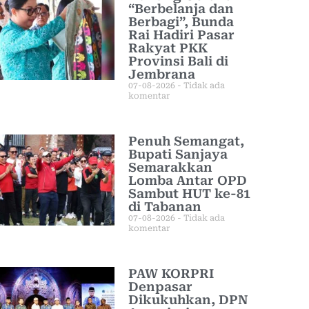
“Berbelanja dan
Berbagi”, Bunda
Rai Hadiri Pasar
Rakyat PKK
Provinsi Bali di
Jembrana
07-08-2026
Tidak ada
komentar
Penuh Semangat,
Bupati Sanjaya
Semarakkan
Lomba Antar OPD
Sambut HUT ke-81
di Tabanan
07-08-2026
Tidak ada
komentar
PAW KORPRI
Denpasar
Dikukuhkan, DPN