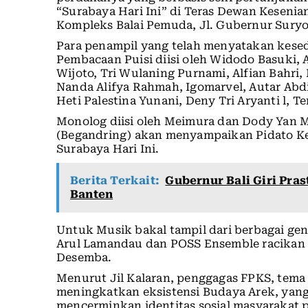
“Surabaya Hari Ini” di Teras Dewan Kesenia
Kompleks Balai Pemuda, Jl. Gubernur Suryo
Para penampil yang telah menyatakan kesed
Pembacaan Puisi diisi oleh Widodo Basuki,
Wijoto, Tri Wulaning Purnami, Alfian Bahri
Nanda Alifya Rahmah, Igomarvel, Autar Ab
Heti Palestina Yunani, Deny Tri Aryanti l,
Monolog diisi oleh Meimura dan Dody Yan 
(Begandring) akan menyampaikan Pidato Ke
Surabaya Hari Ini.
Berita Terkait:
Gubernur Bali Giri Pra
Banten
Untuk Musik bakal tampil dari berbagai genr
Arul Lamandau dan POSS Ensemble racikan 
Desemba.
Menurut Jil Kalaran, penggagas FPKS, tema 
meningkatkan eksistensi Budaya Arek, yan
mencerminkan identitas sosial masyarakat 