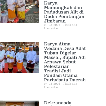
Karya
Mamungkah dan
Padudusan Alit di
Dadia Penitangan
Jimbaran
05-08-2026
Tidak ada
komentar
Karya Atma
Wedana Desa Adat
Tuban Digelar
Massal, Bupati Adi
Arnawa Sebut
Pelestarian
Tradisi Jadi
Fondasi Utama
Pariwisata Daerah
05-08-2026
Tidak ada
komentar
Dekranasda