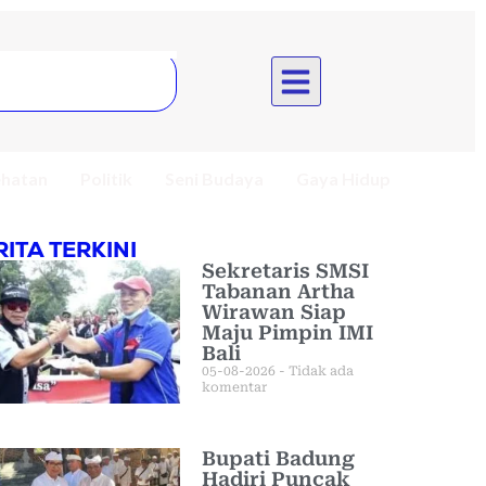
hatan
Politik
Seni Budaya
Gaya Hidup
RITA TERKINI
Sekretaris SMSI
Tabanan Artha
Wirawan Siap
Maju Pimpin IMI
Bali
05-08-2026
Tidak ada
komentar
Bupati Badung
Hadiri Puncak