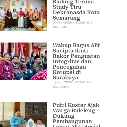
Badung Terima
Study Tiru
Dekranasda Kota
Semarang
05-08-2026
Tidak ada
komentar
Wabup Bagus Alit
Sucipta Ikuti
Rakor Penguatan
Integritas dan
Pencegahan
Korupsi di
Surabaya
05-08-2026
Tidak ada
komentar
Putri Koster Ajak
Warga Buleleng
Dukung
Pembangunan
Lewat Aksi Sosial