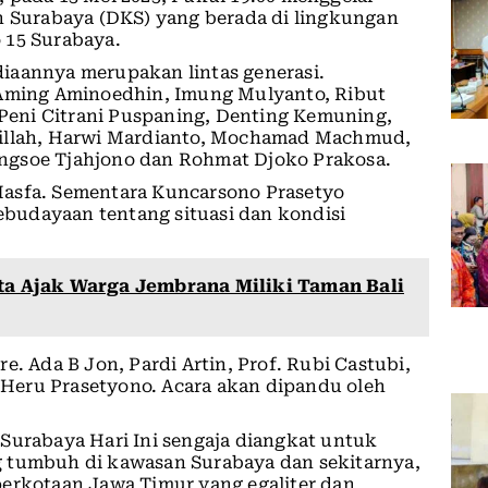
n Surabaya (DKS) yang berada di lingkungan
 15 Surabaya.
iaannya merupakan lintas generasi.
 Aming Aminoedhin, Imung Mulyanto, Ribut
, Peni Citrani Puspaning, Denting Kemuning,
dillah, Harwi Mardianto, Mochamad Machmud,
 Tengsoe Tjahjono dan Rohmat Djoko Prakosa.
Masfa. Sementara Kuncarsono Prasetyo
budayaan tentang situasi dan kondisi
sta Ajak Warga Jembrana Miliki Taman Bali
e. Ada B Jon, Pardi Artin, Prof. Rubi Castubi,
Heru Prasetyono. Acara akan dipandu oleh
Surabaya Hari Ini sengaja diangkat untuk
g tumbuh di kawasan Surabaya dan sekitarnya,
perkotaan Jawa Timur yang egaliter dan