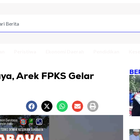
an
Peristiwa
Ekonomi Daerah
Pendidikan
Kese
BE
ya, Arek FPKS Gelar