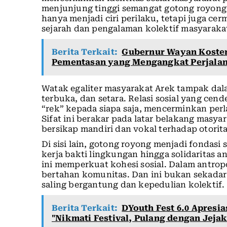
menjunjung tinggi semangat gotong royong. D
hanya menjadi ciri perilaku, tetapi juga cer
sejarah dan pengalaman kolektif masyaraka
Berita Terkait:
Gubernur Wayan Koster 
Pementasan yang Mengangkat Perjalan
Watak egaliter masyarakat Arek tampak dala
terbuka, dan setara. Relasi sosial yang cen
“rek” kepada siapa saja, mencerminkan perl
Sifat ini berakar pada latar belakang masya
bersikap mandiri dan vokal terhadap otorita
Di sisi lain, gotong royong menjadi fondasi 
kerja bakti lingkungan hingga solidaritas
ini memperkuat kohesi sosial. Dalam antrop
bertahan komunitas. Dan ini bukan sekadar 
saling bergantung dan kepedulian kolektif.
Berita Terkait:
DYouth Fest 6.0 Apresi
"Nikmati Festival, Pulang dengan Jejak