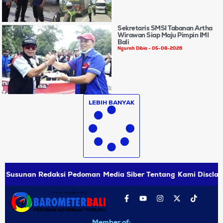
Sekretaris SMSI Tabanan Artha
Wirawan Siap Maju Pimpin IMI
Bali
Ngurah Dibia
05-08-2026
LEBIH BANYAK
Susunan Redaksi
Pedoman Media Siber
Tentang Kami
Disclai
Member of: