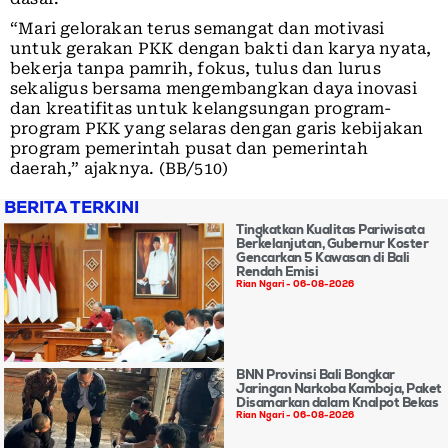
“Mari gelorakan terus semangat dan motivasi
untuk gerakan PKK dengan bakti dan karya nyata,
bekerja tanpa pamrih, fokus, tulus dan lurus
sekaligus bersama mengembangkan daya inovasi
dan kreatifitas untuk kelangsungan program-
program PKK yang selaras dengan garis kebijakan
program pemerintah pusat dan pemerintah
daerah,” ajaknya. (BB/510)
BERITA TERKINI
Tingkatkan Kualitas Pariwisata
Berkelanjutan, Gubernur Koster
Gencarkan 5 Kawasan di Bali
Rendah Emisi
Rian Ngari
06-08-2026
BNN Provinsi Bali Bongkar
Jaringan Narkoba Kamboja, Paket
Disamarkan dalam Knalpot Bekas
Rian Ngari
06-08-2026