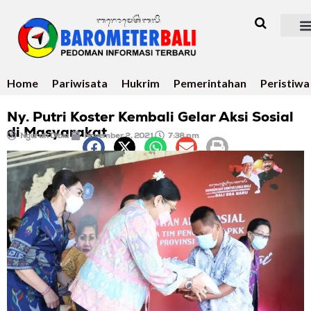
Home
Pariwisata
Hukrim
Pemerintahan
Peristiwa
Ny. Putri Koster Kembali Gelar Aksi Sosial
di Masyarakat
Ngurah Dibia
November 2, 2021
7:38 pm