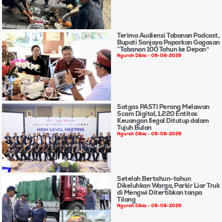
Terima Audiensi Tabanan Podcast,
Bupati Sanjaya Paparkan Gagasan
“Tabanan 100 Tahun ke Depan”
Ngurah Dibia
06-08-2026
Satgas PASTI Perang Melawan
Scam Digital, 1.220 Entitas
Keuangan Ilegal Ditutup dalam
Tujuh Bulan
Ngurah Dibia
06-08-2026
Setelah Bertahun-tahun
Dikeluhkan Warga, Parkir Liar Truk
di Mengwi Ditertibkan tanpa
Tilang
Ngurah Dibia
06-08-2026