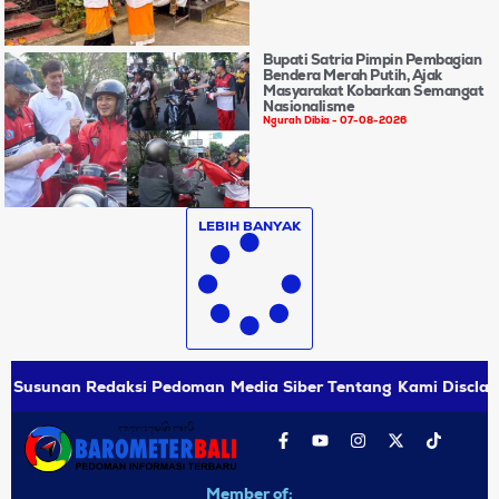
Bupati Satria Pimpin Pembagian
Bendera Merah Putih, Ajak
Masyarakat Kobarkan Semangat
Nasionalisme
Ngurah Dibia
07-08-2026
LEBIH BANYAK
Susunan Redaksi
Pedoman Media Siber
Tentang Kami
Disclai
Member of: