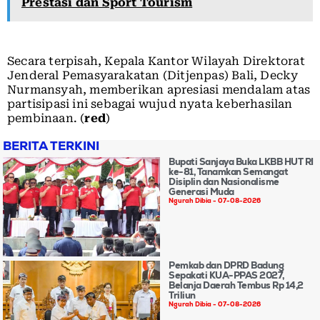
Prestasi dan Sport Tourism
Secara terpisah, Kepala Kantor Wilayah Direktorat
Jenderal Pemasyarakatan (Ditjenpas) Bali, Decky
Nurmansyah, memberikan apresiasi mendalam atas
partisipasi ini sebagai wujud nyata keberhasilan
pembinaan. (
red
)
BERITA TERKINI
Bupati Sanjaya Buka LKBB HUT RI
ke-81, Tanamkan Semangat
Disiplin dan Nasionalisme
Generasi Muda
Ngurah Dibia
07-08-2026
Pemkab dan DPRD Badung
Sepakati KUA-PPAS 2027,
Belanja Daerah Tembus Rp 14,2
Triliun
Ngurah Dibia
07-08-2026