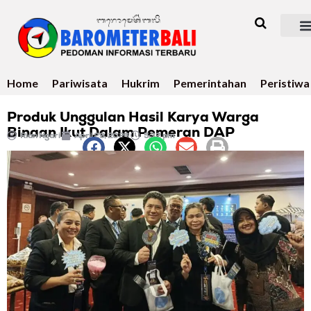
Home
Pariwisata
Hukrim
Pemerintahan
Peristiwa
Produk Unggulan Hasil Karya Warga
Binaan Ikut Dalam Pemeran DAP
Rian Ngari
April 29, 2026
5:32 pm