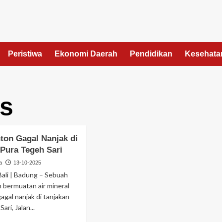
Peristiwa
Ekonomi Daerah
Pendidikan
Kesehata
as
nton Gagal Nanjak di
 Pura Tegeh Sari
a
13-10-2025
ali | Badung – Sebuah
n bermuatan air mineral
agal nanjak di tanjakan
ari, Jalan...