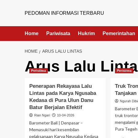
PEDOMAN INFORMASI TERBARU
Home
Pariwisata
Hukrim
Pemerintahan
HOME
ARUS LALU LINTAS
Arus Lalu Lint
Peristiwa
Peristiwa
Penerapan Rekayasa Lalu
Truk Tro
Lintas pada Karya Ngusaba
Tanjakan
Kedasa di Pura Ulun Danu
Ngurah Dibi
Batur Berjalan Efektif
Barometer B
truk tronto
Rian Ngari
10-04-2026
mengalami g
Barometer Bali | Denpasar –
Pura Tegeh S
Memasuki hari kesembilan
pelaksanaan Karya Ngusaba Kedasa