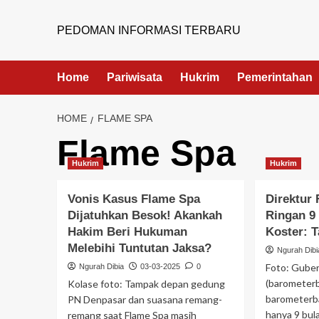
PEDOMAN INFORMASI TERBARU
Home
Pariwisata
Hukrim
Pemerintahan
HOME
FLAME SPA
Flame Spa
Hukrim
Hukrim
Vonis Kasus Flame Spa
Direktur 
Dijatuhkan Besok! Akankah
Ringan 9
Hakim Beri Hukuman
Koster: T
Melebihi Tuntutan Jaksa?
Ngurah Dibi
Foto: Guber
Ngurah Dibia
03-03-2025
0
(barometerb
Kolase foto: Tampak depan gedung
barometerba
PN Denpasar dan suasana remang-
hanya 9 bul
remang saat Flame Spa masih