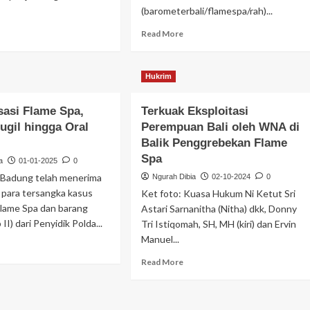
(barometerbali/flamespa/rah)...
Read More
Hukrim
sasi Flame Spa,
Terkuak Eksploitasi
ugil hingga Oral
Perempuan Bali oleh WNA di
Balik Penggrebekan Flame
Spa
a
01-01-2025
0
i Badung telah menerima
Ngurah Dibia
02-10-2024
0
para tersangka kasus
Ket foto: Kuasa Hukum Ni Ketut Sri
Flame Spa dan barang
Astari Sarnanitha (Nitha) dkk, Donny
II) dari Penyidik Polda...
Tri Istiqomah, SH, MH (kiri) dan Ervin
Manuel...
Read More