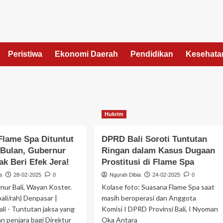
Peristiwa
Ekonomi Daerah
Pendidikan
Kesehata
Hukrim
Flame Spa Dituntut
DPRD Bali Soroti Tuntutan
 Bulan, Gubernur
Ringan dalam Kasus Dugaan
ak Beri Efek Jera!
Prostitusi di Flame Spa
a
28-02-2025
0
Ngurah Dibia
24-02-2025
0
nur Bali, Wayan Koster.
Kolase foto: Suasana Flame Spa saat
ali/rah) Denpasar |
masih beroperasi dan Anggota
li - Tuntutan jaksa yang
Komisi I DPRD Provinsi Bali, I Nyoman
an penjara bagi Direktur
Oka Antara