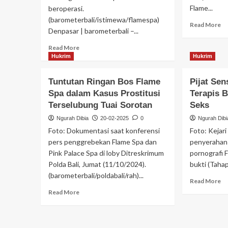
Flame...
beroperasi.
(barometerbali/istimewa/flamespa)
Read More
Denpasar | barometerbali –...
Read More
Hukrim
Hukrim
Tuntutan Ringan Bos Flame
Pijat Sen
Spa dalam Kasus Prostitusi
Terapis B
Terselubung Tuai Sorotan
Seks
Ngurah Dibia
20-02-2025
0
Ngurah Dibi
Foto: Dokumentasi saat konferensi
Foto: Kejar
pers penggrebekan Flame Spa dan
penyerahan 
Pink Palace Spa di loby Ditreskrimum
pornografi 
Polda Bali, Jumat (11/10/2024).
bukti (Tahap 
(barometerbali/poldabali/rah)...
Read More
Read More