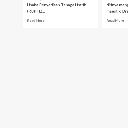
Usaha Penyediaan Tenaga Listrik
dirinya men
(RUPTL)...
maestro Dra
Read More
Read More