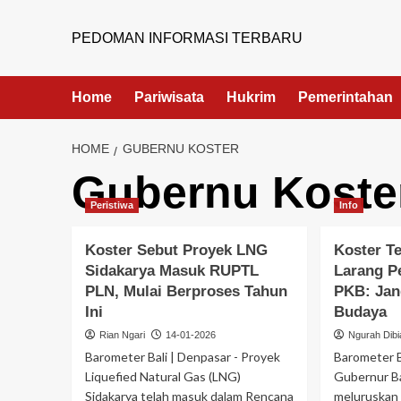
PEDOMAN INFORMASI TERBARU
Home
Pariwisata
Hukrim
Pemerintahan
HOME
GUBERNU KOSTER
Gubernu Koste
Peristiwa
Info
Koster Sebut Proyek LNG
Koster T
Sidakarya Masuk RUPTL
Larang Pe
PLN, Mulai Berproses Tahun
PKB: Jang
Ini
Budaya
Rian Ngari
14-01-2026
Ngurah Dibi
Barometer Bali | Denpasar - Proyek
Barometer B
Liquefied Natural Gas (LNG)
Gubernur B
Sidakarya telah masuk dalam Rencana
meluruskan