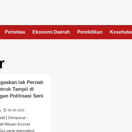
Peristiwa
Ekonomi Daerah
Pendidikan
Kesehata
r
egaskan tak Pernah
truk Tampil di
an Politisasi Seni
a
05-06-2025
ali | Denpasar -
ali Wayan Koster
 isu yang menyebut