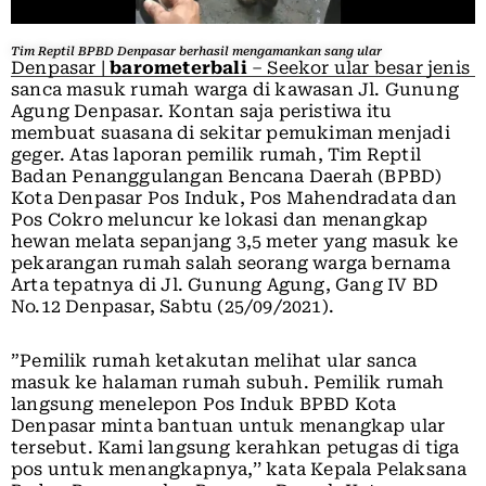
Tim Reptil BPBD Denpasar berhasil mengamankan sang ular
Denpasar |
barometerbali
– Seekor ular besar jenis
sanca masuk rumah warga di kawasan Jl. Gunung
Agung Denpasar. Kontan saja peristiwa itu
membuat suasana di sekitar pemukiman menjadi
geger. Atas laporan pemilik rumah, Tim Reptil
Badan Penanggulangan Bencana Daerah (BPBD)
Kota Denpasar Pos Induk, Pos Mahendradata dan
Pos Cokro meluncur ke lokasi dan menangkap
hewan melata sepanjang 3,5 meter yang masuk ke
pekarangan rumah salah seorang warga bernama
Arta tepatnya di Jl. Gunung Agung, Gang IV BD
No.12 Denpasar, Sabtu (25/09/2021).
”Pemilik rumah ketakutan melihat ular sanca
masuk ke halaman rumah subuh. Pemilik rumah
langsung menelepon Pos Induk BPBD Kota
Denpasar minta bantuan untuk menangkap ular
tersebut. Kami langsung kerahkan petugas di tiga
pos untuk menangkapnya,’’ kata Kepala Pelaksana