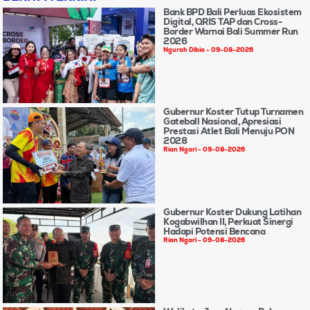
Bank BPD Bali Perluas Ekosistem
Digital, QRIS TAP dan Cross-
Border Warnai Bali Summer Run
2026
Ngurah Dibia
09-08-2026
Gubernur Koster Tutup Turnamen
Gateball Nasional, Apresiasi
Prestasi Atlet Bali Menuju PON
2028
Rian Ngari
09-08-2026
Gubernur Koster Dukung Latihan
Kogabwilhan II, Perkuat Sinergi
Hadapi Potensi Bencana
Rian Ngari
09-08-2026