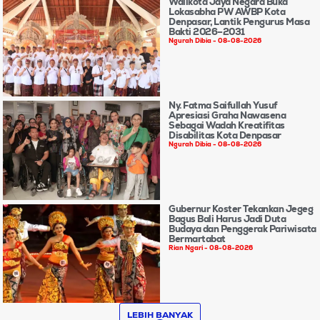
Walikota Jaya Negara Buka
Lokasabha PW AWBP Kota
Denpasar, Lantik Pengurus Masa
Bakti 2026–2031
Ngurah Dibia
08-08-2026
Ny. Fatma Saifullah Yusuf
Apresiasi Graha Nawasena
Sebagai Wadah Kreatifitas
Disabilitas Kota Denpasar
Ngurah Dibia
08-08-2026
Gubernur Koster Tekankan Jegeg
Bagus Bali Harus Jadi Duta
Budaya dan Penggerak Pariwisata
Bermartabat
Rian Ngari
08-08-2026
LEBIH BANYAK