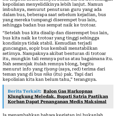
kepolisian menyelidikinya lebih lanjut. Namun
imbuhnya, menurut penuturan guru yang ada
dalam bus, beberapa saat sebelum kejadian, bus
yang mereka tumpangi diserempet bus lain,
sehingga badan bus sempat naik ke trotoar.
“Setelah bus kita disalip dan diserempet bus lain,
bus kita naik ke trotoar yang tinggi sehingga
kondisinya tidak stabil. Kemudian terjadi
guncangan, sopir bus kembali menstabilkan
setirnya. Nampaknya akibat benturan di trotoar
itu, mungkin tali remnya putus atau bagaimana itu.
Nah semenjak itulah remnya blong, begitu
menurut info yang
tiyang
(saya, red) terima dari
teman yang di bus
nika
(itu) pak. Tapi dari
kepolisian kita kan belum tahu,” terangnya.
Berita Terkait:
Balon Gas Harkopnas
Klungkung Meledak, Bupati Satria Pastikan
Korban Dapat Penanganan Medis Maksimal
Ia menambahkan bahwa kegiatan ini bukanlah