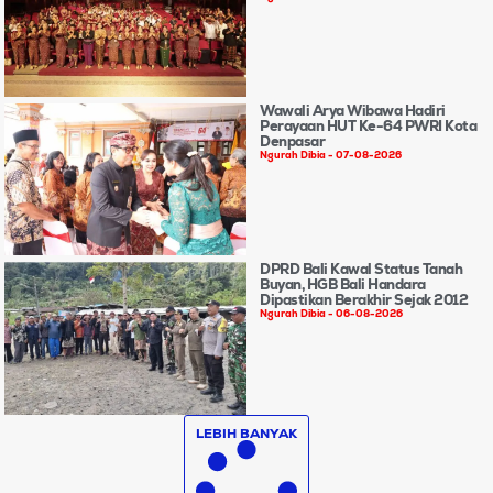
Wawali Arya Wibawa Hadiri
Perayaan HUT Ke-64 PWRI Kota
Denpasar
Ngurah Dibia
07-08-2026
DPRD Bali Kawal Status Tanah
Buyan, HGB Bali Handara
Dipastikan Berakhir Sejak 2012
Ngurah Dibia
06-08-2026
LEBIH BANYAK