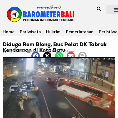
Home
Pariwisata
Hukrim
Pemerintahan
Peristiwa
Diduga Rem Blong, Bus Pelat DK Tabrak
Kendaraan di Kota Batu
Ngurah Dibia
Januari 8, 2025
11:03 pm